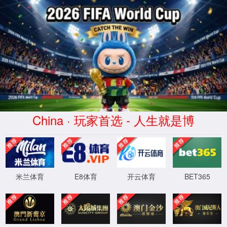
356体育在线官网|中文-Made in China
产品中心
智能家居系统架构
智能家居结构
YCX-CM3.1
YCX-CM3.2
YCX-CM3.0
智能家居系统图
356体育在线官网简介
356体育在线官网主要是一家从事于智能照明控制系
统、智能家居系统和酒店客房控制系统的设计、研发、生
YCX-CM3.0
窗帘电机
产、销售、施工、调试于一体的国家高新技术企业。公司
有着多年行业经验，有最好的产品和专业的销售技术团