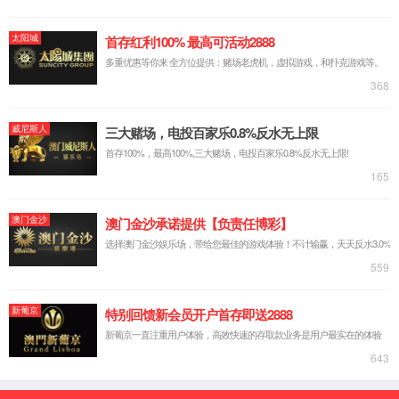
一般照明也称为“背景照明”或者“环境照明”，是一个照明规划的基
础，指的是充满房间的非定向照明，为空间房间中所有活动创造一个普
遍充足的照明基础。重点照明也称“装饰照明”，是指定向照射空间的某一
特殊物···
查看详情
新闻动态
2025-12-18
356体育在线官网点亮深圳聚飞光
电大厦​