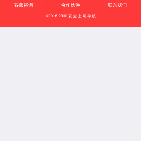
2025-06-04
356体育在线官网邀您共赴 ···
查看详情 +