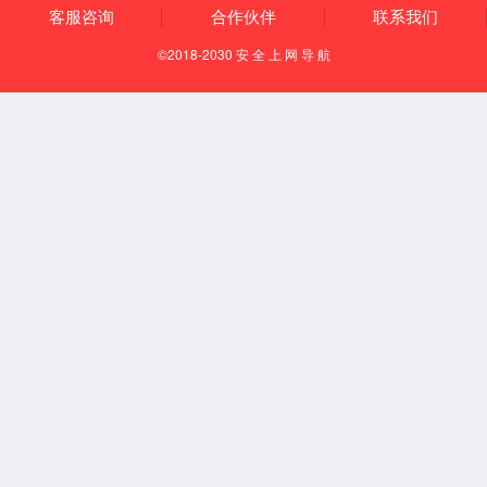
356体育在线官网
356体育在线官网简介
356体育在线官网主要是一家从事于智能照明控制系
统、智能家居系统和酒店客房控制系统的设计、研发、生
产、销售、施工、调试于一体的国家高新技术企业。公司
有着多年行业经验，有最好的产品和专业的销售技术团
队，发展迅速,能够给客户提供最好的产品、良好的技术支
持、健全的售后服务，正是由于这不断追求产品和技术的
益求精神，我司在国家智慧城市的建设，节能减排以及人
们生活品质的提升方面已经为用户带来了可持续性的回报
价值。我司提供的软、硬件产品都可以接入公司自主开发
和运营的物联网云平台，使得分布在全球各地的智能化控
制系统能够远程管理、信息交互。 356体育在线官网先
后在全国完成过多个标志性项目，涉及于酒店、宾馆、学